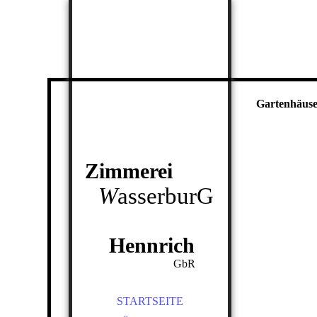
Gartenhäus
Zimmerei
W
asserburG
Hennrich
GbR
STARTSEITE